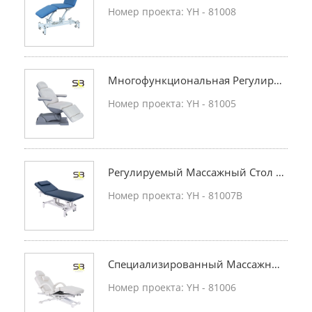
О Настроить На 3
Номер проекта: YH - 81008
Многофункциональная Регулируе
Мая Моющая Кровать
Номер проекта: YH - 81005
Регулируемый Массажный Стол С
Крюком Для Полотенец
Номер проекта: YH - 81007B
Специализированный Массажны
Й Стол
Номер проекта: YH - 81006