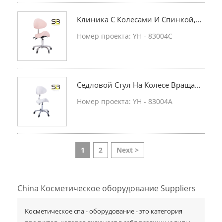
Клиника С Колесами И Спинкой, С
Алон Красоты, Гидравлическое Кр
Номер проекта: YH - 83004C
Есло.
Седловой Стул На Колесе Вращает
Ся, Чтобы Регулировать Стул Толс
Номер проекта: YH - 83004A
Тый Кожаный Стул,
1
2
Next >
China Косметическое оборудование Suppliers
Косметическое спа - оборудование - это категория