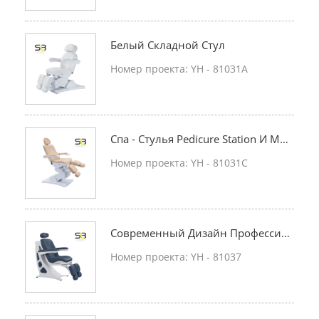
Белый Складной Стул
Номер проекта: YH - 81031A
Спа - Стулья Pedicure Station И Мас
Сажное Оборудование Для Класси
Номер проекта: YH - 81031C
Ческих Салонов Ног
Современный Дизайн Профессио
Нального Кресла.
Номер проекта: YH - 81037