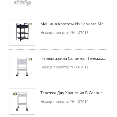
Борудование
Машина Красоты Из Черного Мет
Алла На Станции Салон
Номер проекта: YH - 87016
Передвижная Салонная Тележка С
Двумя Ящиками
Номер проекта: YH - 87011
Тележка Для Хранения В Салоне К
Расоты С Блокирующим Роликом
Номер проекта: YH - 87010